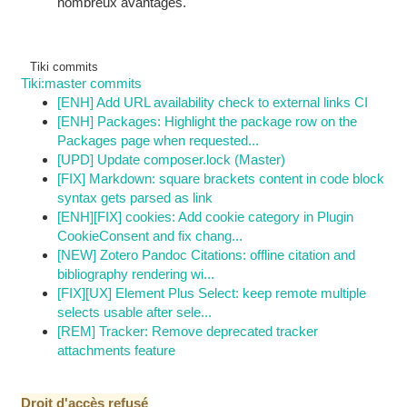
nombreux avantages.
Tiki commits
Tiki:master commits
[ENH] Add URL availability check to external links CI
[ENH] Packages: Highlight the package row on the
Packages page when requested...
[UPD] Update composer.lock (Master)
[FIX] Markdown: square brackets content in code block
syntax gets parsed as link
[ENH][FIX] cookies: Add cookie category in Plugin
CookieConsent and fix chang...
[NEW] Zotero Pandoc Citations: offline citation and
bibliography rendering wi...
[FIX][UX] Element Plus Select: keep remote multiple
selects usable after sele...
[REM] Tracker: Remove deprecated tracker
attachments feature
Droit d'accès refusé