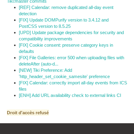
Tiki:master commits
[REF] Calendar: remove duplicated all-day event
detection
[FIX] Update DOMPurify version to 3.4.12 and
PostCSS version to 8.5.25
[UPD] Update package dependencies for security and
compatibility improvements
[FIX] Cookie consent: preserve category keys in
defaults
[FIX] File Galleries: error 500 when uploading files with
deleteAfter (auto-d...
[NEW] Tiki Preference: Add
'http_header_set_cookie_samesite' preference
[FIX] Calendar: correctly import all-day events from ICS
files
[ENH] Add URL availability check to external links CI
Droit d'accès refusé